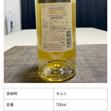
原材料
モルト
容量
700㎖