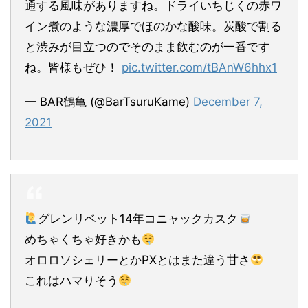
通する風味がありますね。ドライいちじくの赤ワ
イン煮のような濃厚でほのかな酸味。炭酸で割る
と渋みが目立つのでそのまま飲むのが一番です
ね。皆様もぜひ！
pic.twitter.com/tBAnW6hhx1
— BAR鶴亀 (@BarTsuruKame)
December 7,
2021
グレンリベット14年コニャックカスク
めちゃくちゃ好きかも
オロロソシェリーとかPXとはまた違う甘さ
これはハマりそう